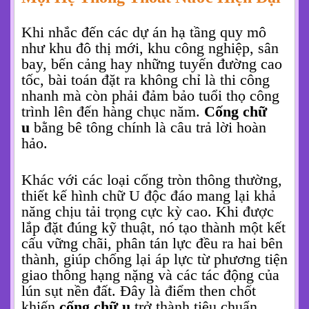
Chào bạn! Với hơn 10 năm trong nghề, tôi
hiểu rằng một công trình lớn cần những
giải pháp bền vững và hiệu quả. Và một
trong những yếu tố nền tảng, thoạt nghe có
vẻ đơn giản nhưng lại vô cùng quan trọng.
Chính là hệ thống thoát nước. Hôm nay,
tôi muốn chia sẻ với bạn về một sản phẩm
mà chúng tôi tự hào cung cấp.
Cống chữ u
bằng bê tông
- lựa chọn số một cho mọi
công trình lớn.
1. Cống Chữ U - “Xương Sống” Của
Mọi Hệ Thống Thoát Nước Hiện Đại
Khi nhắc đến các dự án hạ tầng quy mô
như khu đô thị mới, khu công nghiệp, sân