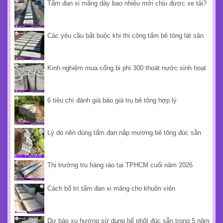
JOINT CỐNG CAO SU
BÊ TÔNG LẮP GHÉP
LAM BÊ TÔNG
DANH MỤC KHÁC
ĐỐI TÁC
TIN TỨC
TIN MỚI
Những Sai Sót Khi Ghép Đốt Cống Bi Làm Bể Phốt
Tấm đan xi măng dày bao nhiêu mới chịu được xe tải?
Các yêu cầu bắt buộc khi thi công tấm bê tông lát sân