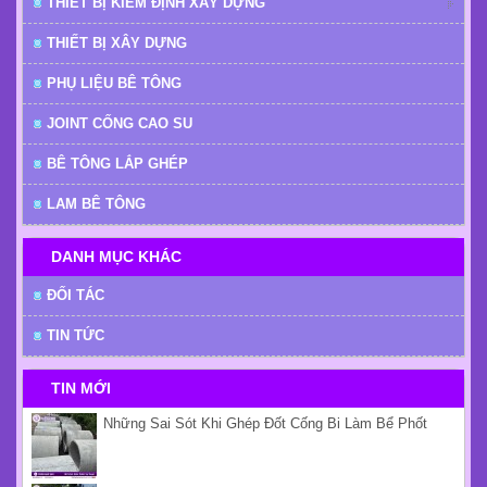
Lắp đặt nắp mương u cho mương u300 dài 2m
Giá:
Vui lòng gọi...
DANH MỤC SẢN PHẨM
CẤU KIỆN BÊ TÔNG ĐÚC SẴN
GẠCH XÂY DỰNG
THIẾT BỊ ĐIỆN
THIẾT BỊ KIỂM ĐỊNH XÂY DỰNG
THIẾT BỊ XÂY DỰNG
PHỤ LIỆU BÊ TÔNG