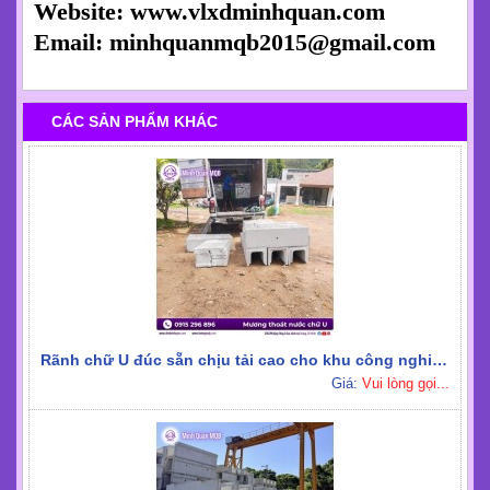
MQB:
Khuôn Cống Tròn Sản Xuất Nhiều Kích
Thước
Khuôn Cao Su Giả Đá Tại TPHCM
Khuôn Đúc Mẫu Bằng Nhựa ABS
Khuôn Đúc Mẫu 50x50x50mm
Khuôn Đúc Bê Tông 2 Mảnh
Khuôn Đo Co Ngót Xi Măng Bằng Thép
Thông tin liên hệ:
02862 789 955 - Máy Bàn
0906 39 18 63 - Zalo hỗ Trợ Mua Hàng
0929 239 929 - Tư Vấn Kỹ Thuật
Website: www.vlxdminhquan.com
Email: minhquanmqb2015@gmail.com