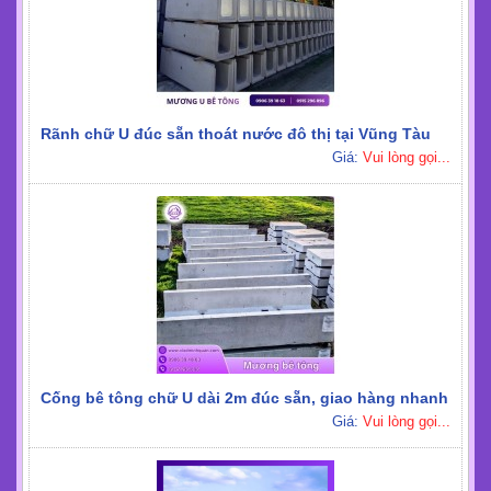
CÁC SẢN PHẨM KHÁC
Rãnh chữ U đúc sẵn chịu tải cao cho khu công nghiệp
Giá:
Vui lòng gọi...