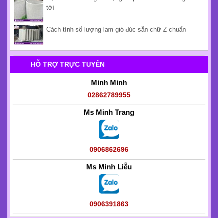
Kinh nghiệm mua cống bi phi 300 thoát nước sinh hoạt
6 tiêu chí đánh giá báo giá trụ bê tông hợp lý
Lý do nên dùng tấm đan nắp mương bê tông đúc sẵn
Thị trường trụ hàng rào tại TPHCM cuối năm 2026
Cách bố trí tấm đan xi măng cho khuôn viên
Dự báo xu hướng sử dụng bể phốt đúc sẵn trong 5 năm
tới
Cách tính số lượng lam gió đúc sẵn chữ Z chuẩn