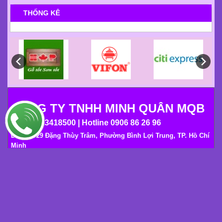
HỖ TRỢ TRỰC TUYẾN
Minh Minh
02862789955
Ms Minh Trang
0906862696
Ms Minh Liễu
0906391863
THỐNG KÊ