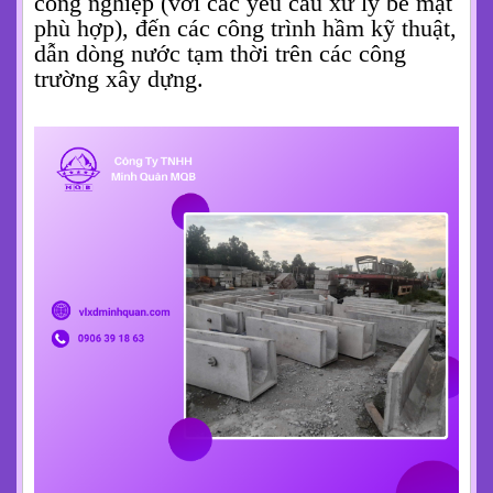
thải.
Thi Công Nhanh Chóng, Tiết Kiệm:
Với kết cấu module tiêu chuẩn, việc lắp
đặt
cống chữ u
trở nên vô cùng nhanh
chóng và dễ dàng. Các đoạn cống được
ghép nối với nhau một cách chính xác,
giúp rút ngắn đáng kể thời gian thi công,
từ đó tiết kiệm nhân công và chi phí quản
lý dự án.
Tính Ứng Dụng Cao:
Sản phẩm linh hoạt trong nhiều hạng mục:
từ hệ thống thoát nước mưa, dẫn nước thải
công nghiệp (với các yêu cầu xử lý bề mặt
phù hợp), đến các công trình hầm kỹ thuật,
dẫn dòng nước tạm thời trên các công
trường xây dựng.