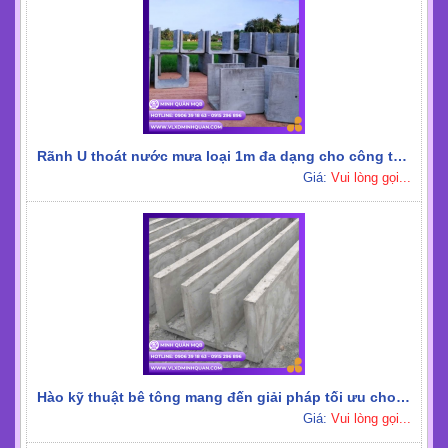
Rãnh chữ U đúc sẵn thoát nước đô thị tại Vũng Tàu
Giá:
Vui lòng gọi...
Cống bê tông chữ U dài 2m đúc sẵn, giao hàng nhanh
Giá:
Vui lòng gọi...