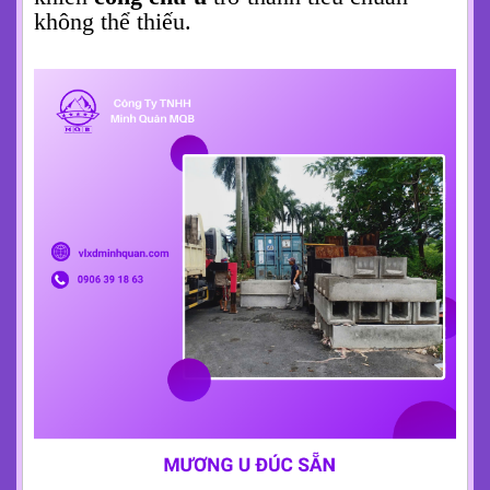
bay, bến cảng hay những tuyến đường cao
tốc, bài toán đặt ra không chỉ là thi công
nhanh mà còn phải đảm bảo tuổi thọ công
trình lên đến hàng chục năm.
Cống chữ
u
bằng bê tông chính là câu trả lời hoàn
hảo.
Khác với các loại cống tròn thông thường,
thiết kế hình chữ U độc đáo mang lại khả
năng chịu tải trọng cực kỳ cao. Khi được
lắp đặt đúng kỹ thuật, nó tạo thành một kết
cấu vững chãi, phân tán lực đều ra hai bên
thành, giúp chống lại áp lực từ phương tiện
giao thông hạng nặng và các tác động của
lún sụt nền đất. Đây là điểm then chốt
khiến
cống chữ u
trở thành tiêu chuẩn
không thể thiếu.