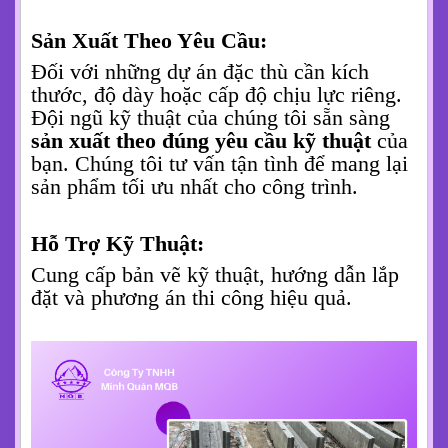
Nơi
Hiểu được tính chất khẩn trương của mỗi
dự án. Chúng tôi cam kết mang đến dịch
vụ nhanh chóng và linh hoạt nhất:
Giao Hàng Nhanh Chóng:
Chúng tôi có sẵn số lượng lớn
cống chữ u
đủ các kích thước tiêu chuẩn trong kho
bãi. Chỉ cần bạn đặt hàng, chúng tôi sẽ lập
tức sắp xếp phương tiện vận chuyển.
GIAO HÀNG NGAY trong ngày đến các
công trình tại TPHCM và các khu vực
lân cận
như Bình Dương, Đồng Nai, Long
An, Tây Ninh, Bà Rịa - Vũng Tàu...
Sản Xuất Theo Yêu Cầu:
Đối với những dự án đặc thù cần kích