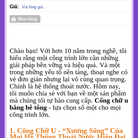
CỐNG CHỮ U LÀ LỰA CHỌN
CHO CÔNG TRÌNH LỚN.
Mã sản phẩm:
Mô tả:
Sản phẩm cống chữ u bê tông tại Minh Quân MQB với chất
lượng đồng đều, uy tín và đa dạng kích thước cho nhu cầu
công trình. Liên hệ ngay Zalo 0906 39 18
Giá:
Vui lòng gọi...
Mua hàng