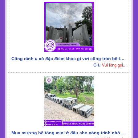
Rãnh U thoát nước mưa loại 1m đa dạng cho công trình
Giá:
Vui lòng gọi...
Hào kỹ thuật bê tông mang đến giải pháp tối ưu cho hạ tầng
Giá:
Vui lòng gọi...