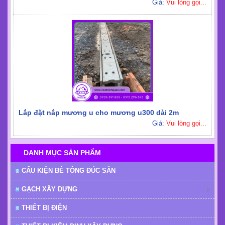
Cống rãnh u có đặc điểm khác gì với cống tròn bê tông
Giá:
Vui lòng gọi...
Mua mương bê tông mini ở đâu cho công trình nhỏ và vừa
Giá:
Vui lòng gọi...