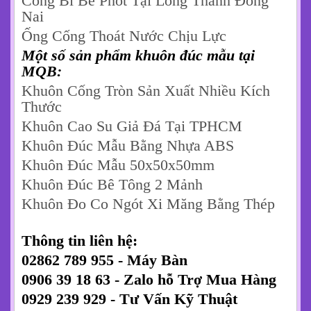
Hãy liên hệ ngay với chúng tôi để nhận
được báo giá cạnh tranh nhất và những tư
vấn chi tiết nhất. Đừng để hệ thống thoát
nước trở thành điểm yếu trong công trình
hoàn hảo của bạn!
Một số sản phẩm cấu kiện bê tông đúc
sẵn tại MQB:
Bó Vỉa Hè bê Tông Đúc Sẵn
Tấm Đan Bê Tông Đúc Sẵn Lát Lối Đi
Quán Cafe
Trụ Bê Tông Trồng Thanh Long
Gối Đỡ Ống Nhựa
Cống Bi Bể Phốt Tại Long Thành Đồng
Nai
Ống Cống Thoát Nước Chịu Lực
Một số sản phẩm khuôn đúc mẫu tại