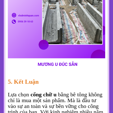
thước, độ dày hoặc cấp độ chịu lực riêng.
Đội ngũ kỹ thuật của chúng tôi sẵn sàng
sản xuất theo đúng yêu cầu kỹ thuật
của
bạn. Chúng tôi tư vấn tận tình để mang lại
sản phẩm tối ưu nhất cho công trình.
Hỗ Trợ Kỹ Thuật:
Cung cấp bản vẽ kỹ thuật, hướng dẫn lắp
đặt và phương án thi công hiệu quả.