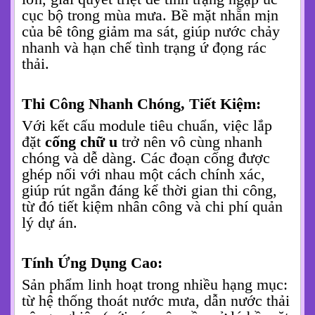
Độ Bền Vượt Trội:
Được sản xuất từ bê tông cốt thép chất
lượng cao, đúc liền khối theo công nghệ
rung ép hiện đại,
cống chữ u
sở hữu độ
cứng và khả năng chống chịu với mọi điều
kiện thời tiết khắc nghiệt, từ mưa axit đến
nắng nóng. Tuổi thọ sản phẩm có thể lên
tới 50 năm hoặc hơn, giảm thiểu chi phí
bảo trì và thay thế.
Khả Năng Thoát Nước Ưu Việt:
Thiết kế dạng máng với diện tích rỗng lớn
cho phép lưu lượng nước chảy qua cực
lớn, giải quyết triệt để tình trạng ngập úc
cục bộ trong mùa mưa. Bề mặt nhẵn mịn
của bê tông giảm ma sát, giúp nước chảy
nhanh và hạn chế tình trạng ứ đọng rác