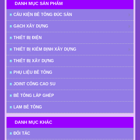
DANH MỤC SẢN PHẨM
CẤU KIỆN BÊ TÔNG ĐÚC SẴN
GẠCH XÂY DỰNG
THIẾT BỊ ĐIỆN
THIẾT BỊ KIỂM ĐỊNH XÂY DỰNG
THIẾT BỊ XÂY DỰNG
PHỤ LIỆU BÊ TÔNG
JOINT CỐNG CAO SU
BÊ TÔNG LẮP GHÉP
LAM BÊ TÔNG
DANH MỤC KHÁC
ĐỐI TÁC