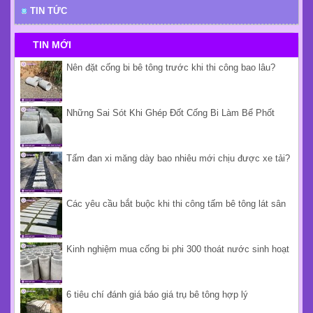
TIN TỨC
TIN MỚI
Nên đặt cống bi bê tông trước khi thi công bao lâu?
Những Sai Sót Khi Ghép Đốt Cống Bi Làm Bể Phốt
Tấm đan xi măng dày bao nhiêu mới chịu được xe tải?
Các yêu cầu bắt buộc khi thi công tấm bê tông lát sân
Kinh nghiệm mua cống bi phi 300 thoát nước sinh hoạt
6 tiêu chí đánh giá báo giá trụ bê tông hợp lý