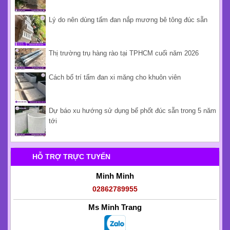
Lý do nên dùng tấm đan nắp mương bê tông đúc sẵn
Thị trường trụ hàng rào tại TPHCM cuối năm 2026
Cách bố trí tấm đan xi măng cho khuôn viên
Dự báo xu hướng sử dụng bể phốt đúc sẵn trong 5 năm
tới
HỖ TRỢ TRỰC TUYẾN
Minh Minh
02862789955
Ms Minh Trang