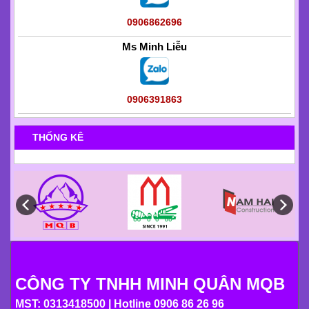
0906862696
Ms Minh Liễu
0906391863
THỐNG KÊ
CÔNG TY TNHH MINH QUÂN MQB
MST: 0313418500 | Hotline 0906 86 26 96