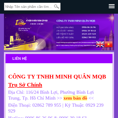
LIÊN HỆ
CÔNG TY TNHH MINH QUÂN MQB
Trụ Sở Chính
Địa Chỉ: 116/24 Bình Lợi, Phường Bình Lợi
Trung, Tp. Hồ Chí Minh >>
xem bản đồ
<<
Điện Thoại: 02862 789 955 | Kỹ Thuật: 0929 239
929