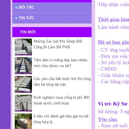
Tiếp nhận cuộc
ĐỐI TÁC
TIN TỨC
Thời gian làm
Làm hành chính
TIN MỚI
Những Sai Sót Khi Ghép Đốt
Hồ sơ bao gồ
Cống Bi Làm Bể Phốt
- CV ứng tuyể
- Đơn xin việ
Tấm đan xi măng dày bao nhiêu
- Sơ yếu lý lịc
mới chịu được xe tải?
- CMND
- Giấy khám s
Các yêu cầu bắt buộc khi thi công
- Các bằng cấp
tấm bê tông lát sân
Kinh nghiệm mua cống bi phi 300
Vị trí: Kỹ S
thoát nước sinh hoạt
Số lượng: 3 n
6 tiêu chí đánh giá báo giá trụ bê
Yêu cầu:
tông hợp lý
- Nam nữ tuổi 