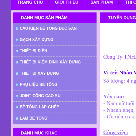
TRANG CHỦ
GIỚI THIỆU
SẢN PHẨM
THI 
DANH MỤC SẢN PHẨM
TUYỂN DỤN
CẤU KIỆN BÊ TÔNG ĐÚC SẴN
GẠCH XÂY DỰNG
THIẾT BỊ ĐIỆN
Công Ty TNHH 
THIẾT BỊ KIỂM ĐỊNH XÂY DỰNG
Vị trí: Nhân
THIẾT BỊ XÂY DỰNG
Số lượng: 4 n
PHỤ LIỆU BÊ TÔNG
JOINT CỐNG CAO SU
Yêu cầu:
- Nam nữ tuổi 
BÊ TÔNG LẮP GHÉP
- Nhanh nhẹn, 
- Ưu tiên có k
LAM BÊ TÔNG
Công việc:
DANH MỤC KHÁC