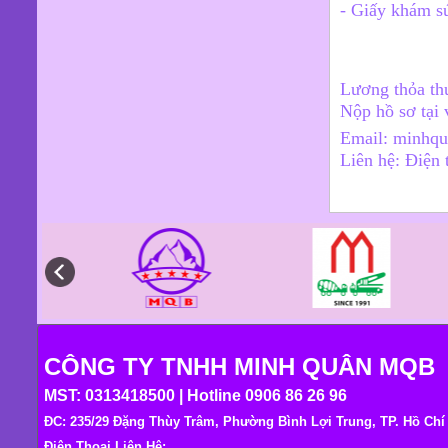
- Giấy khám s
Lương thỏa thu
Nộp hồ sơ tại
Email:
minhq
Liên hệ: Điện
CÔNG TY TNHH MINH QUÂN MQB
MST: 0313418500 | Hotline 0906 86 26 96
ĐC: 235/29 Đặng Thùy Trâm, Phường Bình Lợi Trung, TP. Hồ Ch
Điện Thoại Liên Hệ: