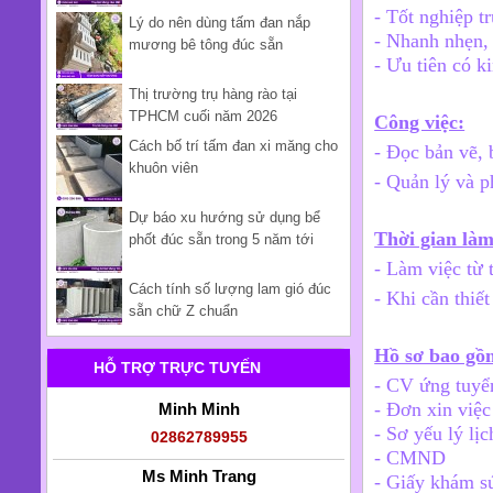
- Tốt nghiệp t
Lý do nên dùng tấm đan nắp
- Nhanh nhẹn, 
mương bê tông đúc sẵn
- Ưu tiên có k
Thị trường trụ hàng rào tại
TPHCM cuối năm 2026
Công việc:
Cách bố trí tấm đan xi măng cho
- Đọc bản vẽ, 
khuôn viên
- Quản lý và p
Dự báo xu hướng sử dụng bể
Thời gian làm
phốt đúc sẵn trong 5 năm tới
- Làm việc từ 
Cách tính số lượng lam gió đúc
- Khi cần thiết
sẵn chữ Z chuẩn
Hồ sơ bao gồ
HỖ TRỢ TRỰC TUYẾN
- CV ứng tuyể
- Đơn xin việ
Minh Minh
- Sơ yếu lý lịc
02862789955
- CMND
Ms Minh Trang
- Giấy khám s