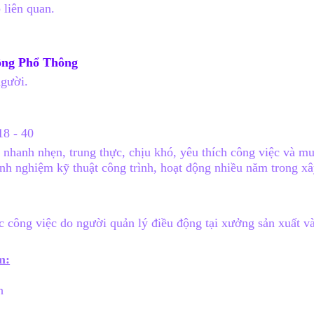
 liên quan.
Động Phổ Thông
người.
18 - 40
, nhanh nhẹn, trung thực, chịu khó, yêu thích công việc và m
inh nghiệm kỹ thuật công trình, hoạt động nhiều năm trong x
c công việc do người quản lý điều động tại xưởng sản xuất và
m:
c
h