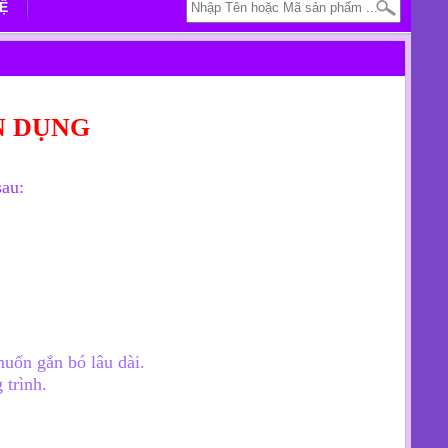
HỆ
N DỤNG
au:
muốn gắn bó lâu dài.
 trình.