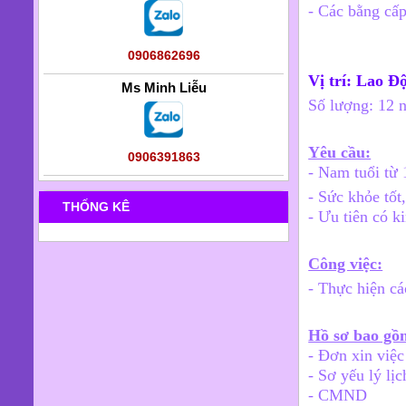
- Các bằng cấp
0906862696
Vị trí: Lao 
Ms Minh Liễu
Số lượng: 12 
Yêu cầu:
0906391863
- Nam tuổi từ 
- Sức khỏe tốt
THỐNG KÊ
- Ưu tiên có k
Công việc:
- Thực hiện cá
Hồ sơ bao gồ
- Đơn xin việ
- Sơ yếu lý lịc
- CMND