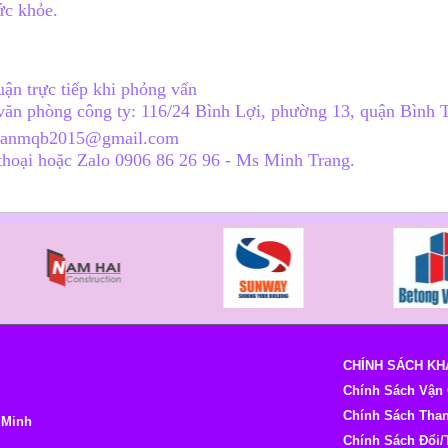
ức khỏe.
ận trực tiếp khi phỏng vấn
 văn phòng công ty: 116/24 Bình Lợi, phường 13, quận Bìn
uanm
qb2015@gmail.com
 thoại hoặc Zalo 0906 86 26 96 - Ms
Minh
Trang.
CHÍNH SÁCH K
Chính Sách Vận
Chính Sách Tha
í Minh
Chính Sách Đổi/