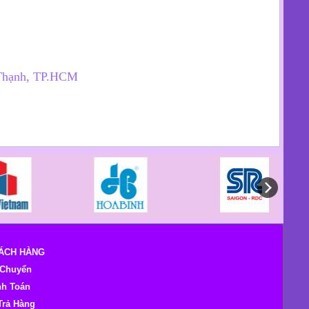
h Thạnh, TP.HCM
HÁCH HÀNG
 Chuyển
nh Toán
Trả Hàng