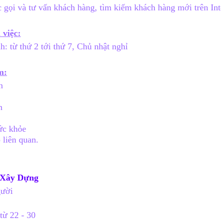
 gọi và tư vấn khách hàng, tìm kiếm khách hàng mới trên Int
 việc:
: từ thứ 2 tới thứ 7, Chủ nhật nghỉ
m:
n
c
h
ức khỏe
 liên quan.
ư Xây Dựng
gười
từ 22 - 30