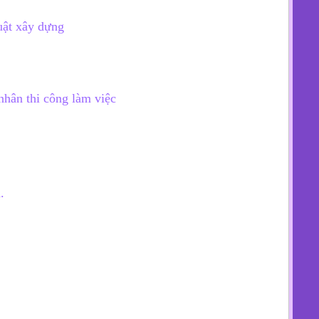
huật xây dựng
 nhân thi công làm việc
.