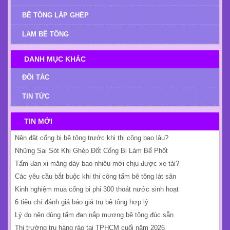
BÊ TÔNG LẮP GHÉP
LAM BÊ TÔNG
DANH MỤC KHÁC
ĐỐI TÁC
TIN TỨC
TIN MỚI
Nên đặt cống bi bê tông trước khi thi công bao lâu?
Những Sai Sót Khi Ghép Đốt Cống Bi Làm Bể Phốt
Tấm đan xi măng dày bao nhiêu mới chịu được xe tải?
Các yêu cầu bắt buộc khi thi công tấm bê tông lát sân
Kinh nghiệm mua cống bi phi 300 thoát nước sinh hoạt
6 tiêu chí đánh giá báo giá trụ bê tông hợp lý
Lý do nên dùng tấm đan nắp mương bê tông đúc sẵn
Thị trường trụ hàng rào tại TPHCM cuối năm 2026