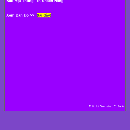
Bảo Mật Thông Tin Khách Hàng
Xem Bản Đồ >>
(tại đây)
Thiết kế Website
:
Châu Á