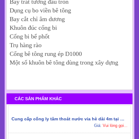
Bay trát tường đầu tròn
Dụng cụ bo viền bê tông
Bay cắt chỉ âm dương
Khuôn đúc cống bi
Cống bi bể phốt
Trụ hàng rào
Cống bê tông rung ép D1000
Một số khuôn bê tông dùng trong xây dựng
CÁC SẢN PHẨM KHÁC
Cung cấp cống ly tâm thoát nước vỉa hè dài 4m tại Miền Nam
Giá:
Vui lòng gọi...