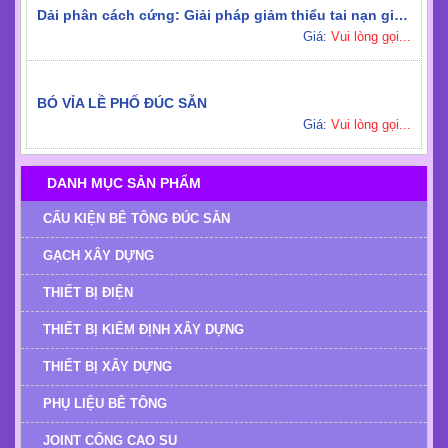
Dải phân cách cứng: Giải pháp giảm thiểu tai nạn giao thông hiệu quả
Giá:
Vui lòng gọi...
BÓ VỈA LỀ PHỐ ĐÚC SẴN
Giá:
Vui lòng gọi...
DANH MỤC SẢN PHẨM
CẤU KIỆN BÊ TÔNG ĐÚC SẴN
GẠCH XÂY DỰNG
THIẾT BỊ ĐIỆN
THIẾT BỊ KIỂM ĐỊNH XÂY DỰNG
THIẾT BỊ XÂY DỰNG
PHỤ LIỆU BÊ TÔNG
JOINT CỐNG CAO SU