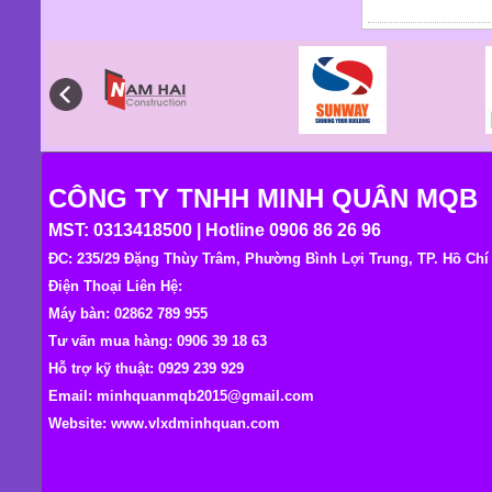
CÔNG TY TNHH MINH QUÂN MQB
MST: 0313418500 | Hotline 0906 86 26 96
ĐC: 235/29 Đặng Thùy Trâm, Phường Bình Lợi Trung, TP. Hồ Ch
Điện Thoại Liên Hệ:
Máy bàn: 02862 789 955
Tư vấn mua hàng: 0906 39 18 63
Hỗ trợ kỹ thuật: 0929 239 929
Email: minhquanmqb2015@gmail.com
Website:
www.vlxdminhquan.com