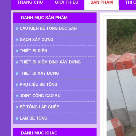
TRANG CHỦ
GIỚI THIỆU
SẢN PHẨM
THI 
DANH MỤC SẢN PHẨM
CẤU KIỆN BÊ TÔNG ĐÚC SẴN
GẠCH XÂY DỰNG
THIẾT BỊ ĐIỆN
THIẾT BỊ KIỂM ĐỊNH XÂY DỰNG
THIẾT BỊ XÂY DỰNG
PHỤ LIỆU BÊ TÔNG
JOINT CỐNG CAO SU
BÊ TÔNG LẮP GHÉP
LAM BÊ TÔNG
DANH MỤC KHÁC