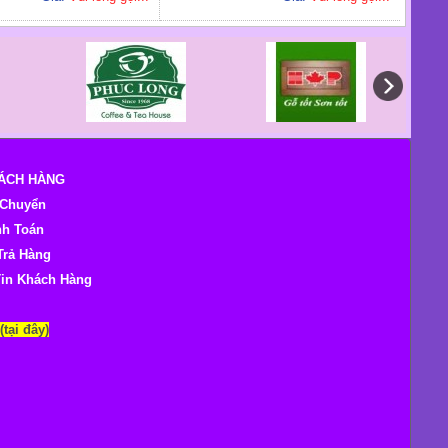
HÁCH HÀNG
 Chuyển
nh Toán
Trả Hàng
Tin Khách Hàng
(tại đây)