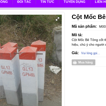
CÔNG
ĐỐI TÁC
TIN TỨC
TUYỂN DỤNG
LIÊN 
Cột Mốc Bê
Mã sản phẩm:
M00
Mô tả:
Cột Mốc Bê Tông cốt t
hiệu, chú ý cho người 
Giá:
Vui lòng gọi...
Mua hàng