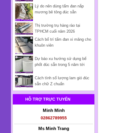
Lý do nên dùng tấm đan nắp
mương bê tông đúc sẵn
Thị trường trụ hàng rào tại
TPHCM cuối năm 2026
Cách bố trí tấm đan xi măng cho
khuôn viên
Dự báo xu hướng sử dụng bể
phốt đúc sẵn trong 5 năm tới
Cách tính số lượng lam gió đúc
sẵn chữ Z chuẩn
HỖ TRỢ TRỰC TUYẾN
Minh Minh
02862789955
Ms Minh Trang