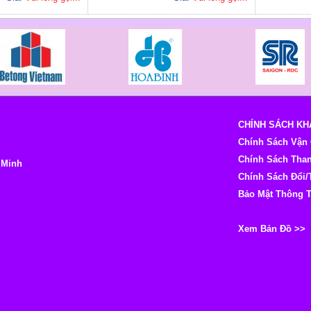
CHÍNH SÁCH K
Chính Sách Vận
Chính Sách Tha
í Minh
Chính Sách Đổi/
Bảo Mật Thông 
Xem Bản Đồ >>