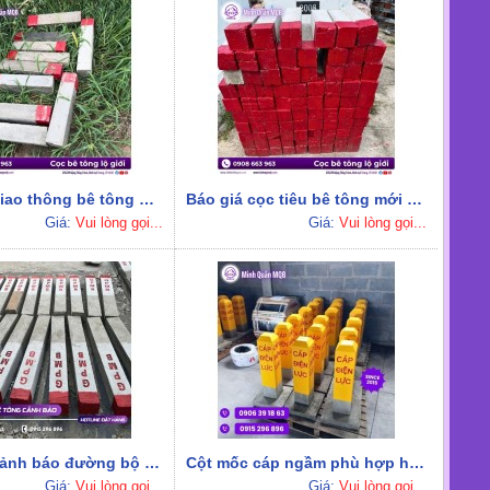
Cọc tiêu giao thông bê tông giao hàng Miền Nam
Báo giá cọc tiêu bê tông mới nhất tại Miền Nam
Giá:
Vui lòng gọi...
Giá:
Vui lòng gọi...
Cọc tiêu cảnh báo đường bộ phù hợp đường nội bộ và quốc lộ
Cột mốc cáp ngầm phù hợp hạ tầng điện, viễn thông
Giá:
Vui lòng gọi...
Giá:
Vui lòng gọi...