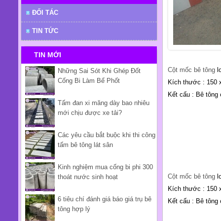
ĐỐI TÁC
TIN TỨC
TIN MỚI
Cột mốc bê tông
l
Những Sai Sót Khi Ghép Đốt
Cống Bi Làm Bể Phốt
Kích thước : 150 
Kết cấu : Bê tông 
Tấm đan xi măng dày bao nhiêu
mới chịu được xe tải?
Các yêu cầu bắt buộc khi thi công
tấm bê tông lát sân
Kinh nghiệm mua cống bi phi 300
Cột mốc bê tông
l
thoát nước sinh hoạt
Kích thước : 150 
6 tiêu chí đánh giá báo giá trụ bê
Kết cấu : Bê tông 
tông hợp lý