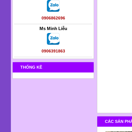
0906862696
Ms Minh Liễu
0906391863
THỐNG KÊ
CÁC SẢN PH