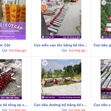
i, Cột
Cọc mốc cao tốc bằng bê tông giá rẻ, sẵn hàng
Giá:
Vui lòng gọi...
Giá:
Vui lòng gọi...
Báo giá cọc tiêu bê tông tại xưởng mới nhất
Cọc tiêu đường bộ bằng bê tông có sơn phản quang
Giá:
Vui lòng gọi...
Giá:
Vui lòng gọi...