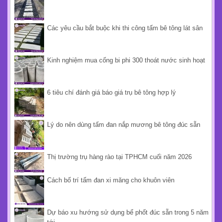
Các yêu cầu bắt buộc khi thi công tấm bê tông lát sân
Kinh nghiệm mua cống bi phi 300 thoát nước sinh hoạt
6 tiêu chí đánh giá báo giá trụ bê tông hợp lý
Lý do nên dùng tấm đan nắp mương bê tông đúc sẵn
Thị trường trụ hàng rào tại TPHCM cuối năm 2026
Cách bố trí tấm đan xi măng cho khuôn viên
Dự báo xu hướng sử dụng bể phốt đúc sẵn trong 5 năm