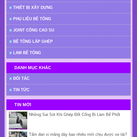
THIẾT BỊ XÂY DỰNG
PHỤ LIỆU BÊ TÔNG
JOINT CỐNG CAO SU
BÊ TÔNG LẮP GHÉP
LAM BÊ TÔNG
DANH MỤC KHÁC
ĐỐI TÁC
TIN TỨC
TIN MỚI
Những Sai Sót Khi Ghép Đốt Cống Bi Làm Bể Phốt
Tấm đan xi măng dày bao nhiêu mới chịu được xe tải?