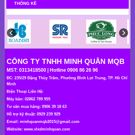
THỐNG KÊ
CÔNG TY TNHH MINH QUÂN MQB
MST: 0313418500 | Hotline 0906 86 26 96
ĐC: 235/29 Đặng Thùy Trâm, Phường Bình Lợi Trung, TP. Hồ Chí
Minh
Điện Thoại Liên Hệ:
Máy bàn: 02862 789 955
Tư vấn mua hàng: 0906 39 18 63
Hỗ trợ kỹ thuật: 0929 239 929
Email: minhquanmqb2015@gmail.com
Website:
www.vlxdminhquan.com