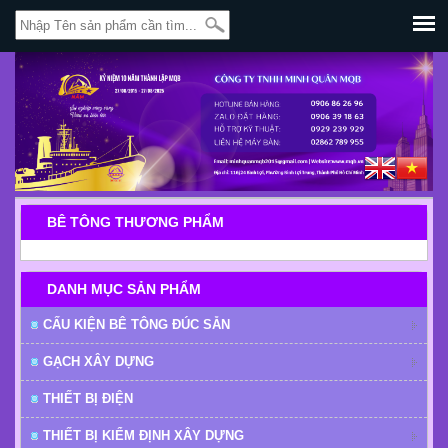
BÊ TÔNG THƯƠNG PHẨM
DANH MỤC SẢN PHẨM
CẤU KIỆN BÊ TÔNG ĐÚC SẴN
GẠCH XÂY DỰNG
THIẾT BỊ ĐIỆN
THIẾT BỊ KIỂM ĐỊNH XÂY DỰNG