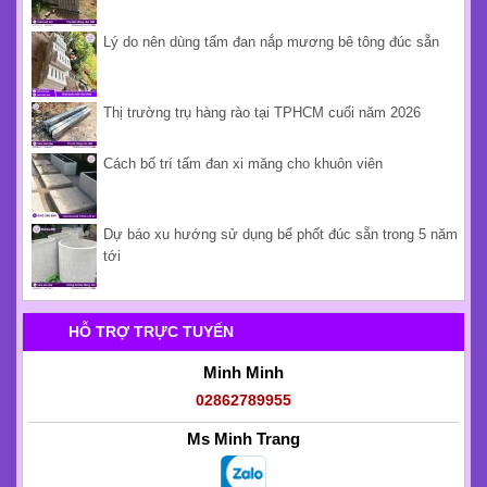
Lý do nên dùng tấm đan nắp mương bê tông đúc sẵn
Thị trường trụ hàng rào tại TPHCM cuối năm 2026
Cách bố trí tấm đan xi măng cho khuôn viên
Dự báo xu hướng sử dụng bể phốt đúc sẵn trong 5 năm
tới
HỖ TRỢ TRỰC TUYẾN
Minh Minh
02862789955
Ms Minh Trang