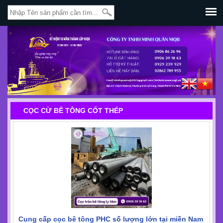
CỌC CỪ BÊ TÔNG CỐT THÉP
Cung cấp cọc bê tông PHC số lượng lớn tại miền Nam