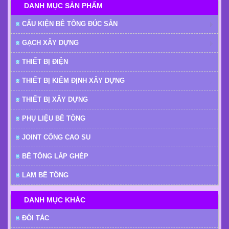
DANH MỤC SẢN PHẨM
CẤU KIỆN BÊ TÔNG ĐÚC SẴN
GẠCH XÂY DỰNG
THIẾT BỊ ĐIỆN
THIẾT BỊ KIỂM ĐỊNH XÂY DỰNG
THIẾT BỊ XÂY DỰNG
PHỤ LIỆU BÊ TÔNG
JOINT CỐNG CAO SU
BÊ TÔNG LẮP GHÉP
LAM BÊ TÔNG
DANH MỤC KHÁC
ĐỐI TÁC