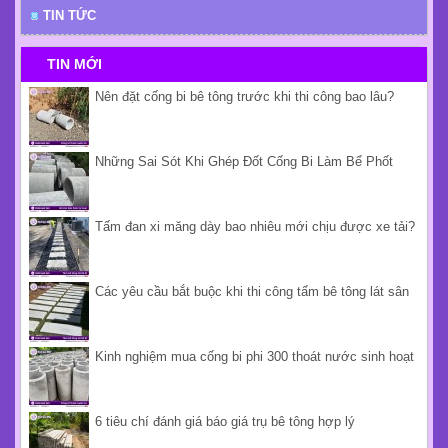
TIN TỨC
TIN MỚI
Nên đặt cống bi bê tông trước khi thi công bao lâu?
Những Sai Sót Khi Ghép Đốt Cống Bi Làm Bể Phốt
Tấm đan xi măng dày bao nhiêu mới chịu được xe tải?
Các yêu cầu bắt buộc khi thi công tấm bê tông lát sân
Kinh nghiệm mua cống bi phi 300 thoát nước sinh hoạt
6 tiêu chí đánh giá báo giá trụ bê tông hợp lý