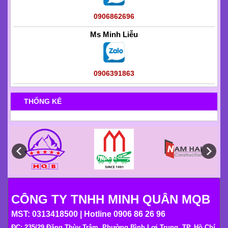
0906862696
Ms Minh Liễu
0906391863
THỐNG KÊ
CÔNG TY TNHH MINH QUÂN MQB
MST: 0313418500 | Hotline 0906 86 26 96
ĐC: 235/29 Đặng Thùy Trâm, Phường Bình Lợi Trung, TP. Hồ Chí