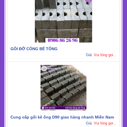
GỐI ĐỠ CỐNG BÊ TÔNG
Giá:
Vui lòng gọi...
Cung cấp gối kê ống D90 giao hàng nhanh Miền Nam
Giá:
Vui lòng gọi...