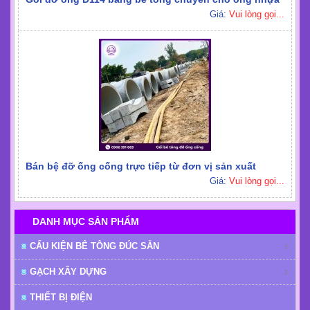
Giá:
Vui lòng gọi...
Bán bệ đỡ ống cống trực tiếp từ đơn vị sản xuất
Giá:
Vui lòng gọi...
DANH MỤC SẢN PHẨM
CẤU KIỆN BÊ TÔNG ĐÚC SẴN
GẠCH XÂY DỰNG
THIẾT BỊ ĐIỆN