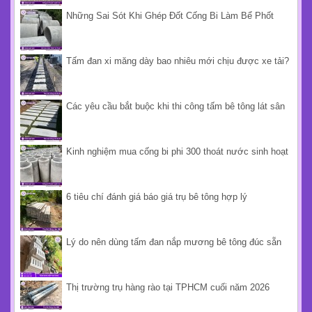
Những Sai Sót Khi Ghép Đốt Cống Bi Làm Bể Phốt
Tấm đan xi măng dày bao nhiêu mới chịu được xe tải?
Các yêu cầu bắt buộc khi thi công tấm bê tông lát sân
Kinh nghiệm mua cống bi phi 300 thoát nước sinh hoạt
6 tiêu chí đánh giá báo giá trụ bê tông hợp lý
Lý do nên dùng tấm đan nắp mương bê tông đúc sẵn
Thị trường trụ hàng rào tại TPHCM cuối năm 2026