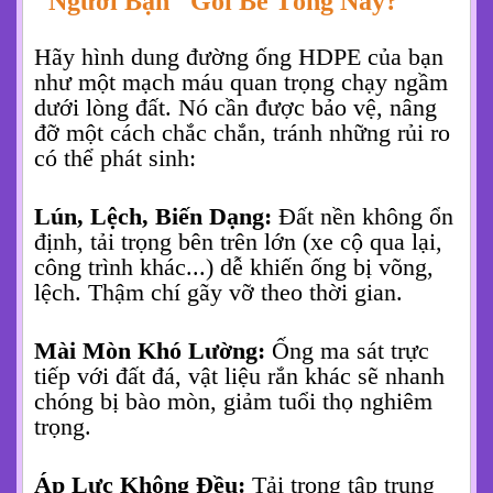
"Người Bạn" Gối Bê Tông Này?
Hãy hình dung đường ống HDPE của bạn
như một mạch máu quan trọng chạy ngầm
dưới lòng đất. Nó cần được bảo vệ, nâng
đỡ một cách chắc chắn, tránh những rủi ro
có thể phát sinh:
Lún, Lệch, Biến Dạng:
Đất nền không ổn
định, tải trọng bên trên lớn (xe cộ qua lại,
công trình khác...) dễ khiến ống bị võng,
lệch. Thậm chí gãy vỡ theo thời gian.
Mài Mòn Khó Lường:
Ống ma sát trực
tiếp với đất đá, vật liệu rắn khác sẽ nhanh
chóng bị bào mòn, giảm tuổi thọ nghiêm
trọng.
Áp Lực Không Đều:
Tải trọng tập trung