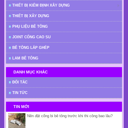
THIẾT BỊ KIỂM ĐỊNH XÂY DỰNG
THIẾT BỊ XÂY DỰNG
PHỤ LIỆU BÊ TÔNG
JOINT CỐNG CAO SU
BÊ TÔNG LẮP GHÉP
LAM BÊ TÔNG
DANH MỤC KHÁC
ĐỐI TÁC
TIN TỨC
TIN MỚI
Nên đặt cống bi bê tông trước khi thi công bao lâu?