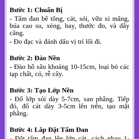
Bước 1: Chuẩn Bị
- Tấm đan bê tông, cát, sỏi, vữa xi măng,
búa cao su, xẻng, bay, thước đo, và dây
căng.
- Đo đạc và đánh dấu vị trí lối đi.
Bước 2: Đào Nền
- Đào hố sâu khoảng 10-15cm, loại bỏ các
tạp chất, cỏ, rễ cây.
Bước 3: Tạo Lớp Nền
- Đổ lớp sỏi dày 5-7cm, san phẳng. Tiếp
đó, đổ cát dày 3-5cm lên trên, tạo mặt
phẳng.
Bước 4: Lắp Đặt Tấm Đan
- Đặt tấm đan lên lớp cát, cách nhau 1-