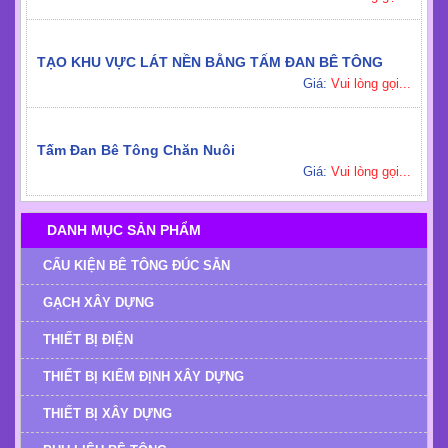
ĐỘ PHỔ BIẾN CỦA TẤM ĐAN BÊ TÔNG
Giá:
Vui lòng gọi...
TẤM ĐAN BÊ TÔNG LÁT LỀ ĐƯỜNG
Giá:
Vui lòng gọi...
TẠO KHU VỰC LÁT NỀN BẰNG TẤM ĐAN BÊ TÔNG
Giá:
Vui lòng gọi...