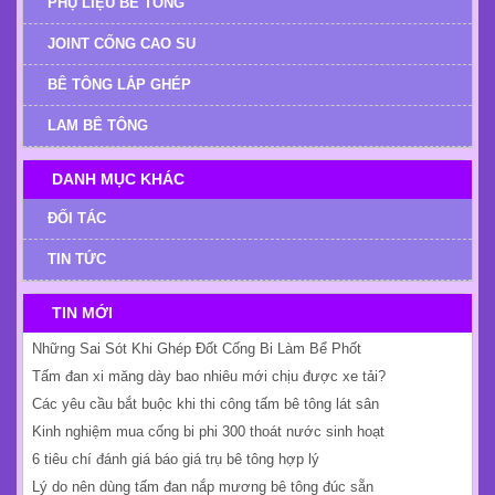
Tấm Đan Bê Tông Chăn Nuôi
Giá:
Vui lòng gọi...
DANH MỤC SẢN PHẨM
CẤU KIỆN BÊ TÔNG ĐÚC SẴN
GẠCH XÂY DỰNG
THIẾT BỊ ĐIỆN
THIẾT BỊ KIỂM ĐỊNH XÂY DỰNG
THIẾT BỊ XÂY DỰNG
PHỤ LIỆU BÊ TÔNG
JOINT CỐNG CAO SU
BÊ TÔNG LẮP GHÉP
LAM BÊ TÔNG