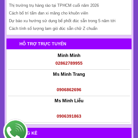
DANH MỤC KHÁC
ĐỐI TÁC
TIN TỨC
TIN MỚI
Những Sai Sót Khi Ghép Đốt Cống Bi Làm Bể Phốt
Tấm đan xi măng dày bao nhiêu mới chịu được xe tải?
Các yêu cầu bắt buộc khi thi công tấm bê tông lát sân
Kinh nghiệm mua cống bi phi 300 thoát nước sinh hoạt
6 tiêu chí đánh giá báo giá trụ bê tông hợp lý
Lý do nên dùng tấm đan nắp mương bê tông đúc sẵn
Thị trường trụ hàng rào tại TPHCM cuối năm 2026
Cách bố trí tấm đan xi măng cho khuôn viên
Dự báo xu hướng sử dụng bể phốt đúc sẵn trong 5 năm tới
Cách tính số lượng lam gió đúc sẵn chữ Z chuẩn
HỖ TRỢ TRỰC TUYẾN