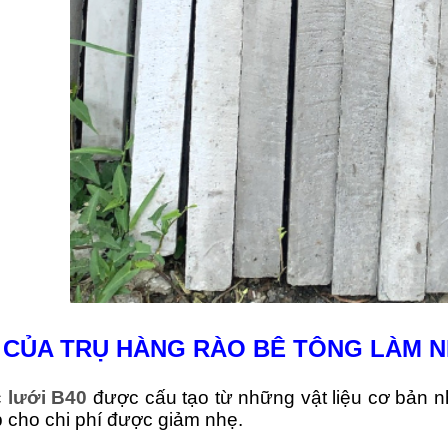
 CỦA TRỤ HÀNG RÀO BÊ TÔNG LÀM N
 lưới B40
được cấu tạo từ những vật liệu cơ bản nh
p cho chi phí được giảm nhẹ.