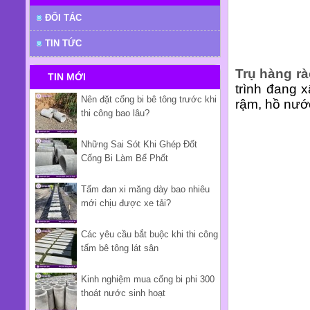
ĐỐI TÁC
TIN TỨC
Trụ hàng rà
TIN MỚI
trình đang 
Nên đặt cống bi bê tông trước khi
rậm, hồ nướ
thi công bao lâu?
Những Sai Sót Khi Ghép Đốt
Cống Bi Làm Bể Phốt
Tấm đan xi măng dày bao nhiêu
mới chịu được xe tải?
Các yêu cầu bắt buộc khi thi công
tấm bê tông lát sân
Kinh nghiệm mua cống bi phi 300
thoát nước sinh hoạt