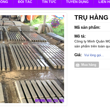
CÔNG
ĐỐI TÁC
TIN TỨC
TUYỂN DỤNG
LIÊN 
TRỤ HÀNG
Mã sản phẩm:
Mô tả:
Công ty Minh Quân MQB 
sản phẩm trên toàn qu
Giá:
Vui lòng gọi...
Mua hàng