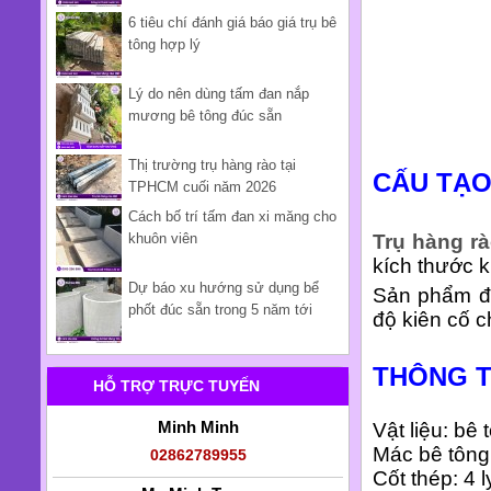
6 tiêu chí đánh giá báo giá trụ bê
tông hợp lý
Lý do nên dùng tấm đan nắp
mương bê tông đúc sẵn
Thị trường trụ hàng rào tại
CẤU TẠO
TPHCM cuối năm 2026
Cách bố trí tấm đan xi măng cho
Trụ hàng r
khuôn viên
kích thước 
Dự báo xu hướng sử dụng bể
Sản phẩm đư
phốt đúc sẵn trong 5 năm tới
độ kiên cố c
THÔNG T
HỖ TRỢ TRỰC TUYẾN
Minh Minh
Vật liệu: bê 
Mác bê tông
02862789955
Cốt thép: 4 l