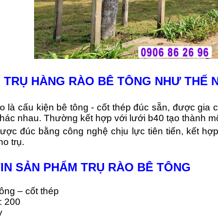
 TRỤ HÀNG RÀO BÊ TÔNG NHƯ THẾ 
ào
là cấu kiện bê tông - cốt thép đúc sẵn, được gia 
khác nhau. Thường kết hợp với lưới b40 tạo thành m
ợc đúc bằng công nghệ chịu lực tiên tiến, kết hợp 
ho trụ.
IN SẢN PHẨM TRỤ RÀO BÊ TÔNG
tông – cốt thép
: 200
y