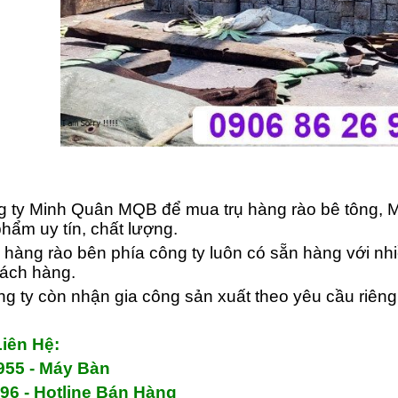
g ty Minh Quân MQB để mua trụ hàng rào bê tông,
hẩm uy tín, chất lượng.
ụ hàng rào bên phía công ty luôn có sẵn hàng với n
ách hàng.
ng ty còn nhận gia công sản xuất theo yêu cầu riên
Liên H
ệ:
955 - M
áy Bàn
 96 - Hotline Bán Hàng