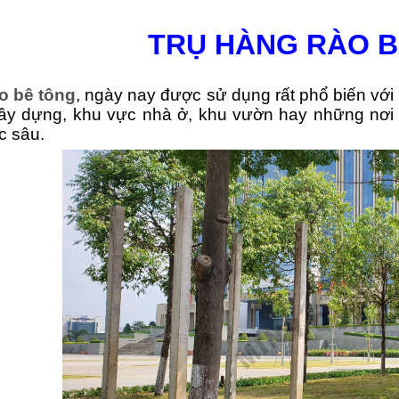
TRỤ HÀNG RÀO 
o bê tông
, ngày nay được sử dụng rất phổ biến vớ
xây dựng, khu vực nhà ở, khu vườn hay những nơ
c sâu.