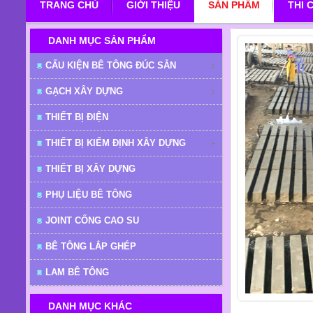
TRANG CHỦ
GIỚI THIỆU
SẢN PHẨM
THI 
DANH MỤC SẢN PHẨM
CẤU KIỆN BÊ TÔNG ĐÚC SẴN
GẠCH XÂY DỰNG
THIẾT BỊ ĐIỆN
THIẾT BỊ KIỂM ĐỊNH XÂY DỰNG
THIẾT BỊ XÂY DỰNG
PHỤ LIỆU BÊ TÔNG
JOINT CỐNG CAO SU
BÊ TÔNG LẮP GHÉP
LAM BÊ TÔNG
DANH MỤC KHÁC