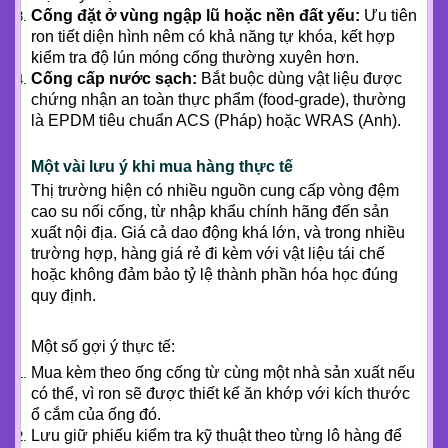
Cống đặt ở vùng ngập lũ hoặc nền đất yếu:
Ưu tiên
ron tiết diện hình nêm có khả năng tự khóa, kết hợp
kiểm tra độ lún móng cống thường xuyên hơn.
Cống cấp nước sạch:
Bắt buộc dùng vật liệu được
chứng nhận an toàn thực phẩm (food-grade), thường
là EPDM tiêu chuẩn ACS (Pháp) hoặc WRAS (Anh).
Một vài lưu ý khi mua hàng thực tế
Thị trường hiện có nhiều nguồn cung cấp vòng đệm
cao su nối cống, từ nhập khẩu chính hãng đến sản
xuất nội địa. Giá cả dao động khá lớn, và trong nhiều
trường hợp, hàng giá rẻ đi kèm với vật liệu tái chế
hoặc không đảm bảo tỷ lệ thành phần hóa học đúng
quy định.
Một số gợi ý thực tế:
Mua kèm theo ống cống từ cùng một nhà sản xuất nếu
có thể, vì ron sẽ được thiết kế ăn khớp với kích thước
ổ cắm của ống đó.
Lưu giữ phiếu kiểm tra kỹ thuật theo từng lô hàng để