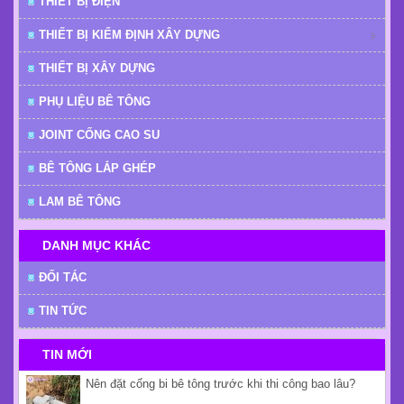
THIẾT BỊ ĐIỆN
THIẾT BỊ KIỂM ĐỊNH XÂY DỰNG
THIẾT BỊ XÂY DỰNG
PHỤ LIỆU BÊ TÔNG
JOINT CỐNG CAO SU
BÊ TÔNG LẮP GHÉP
LAM BÊ TÔNG
DANH MỤC KHÁC
ĐỐI TÁC
TIN TỨC
TIN MỚI
Nên đặt cống bi bê tông trước khi thi công bao lâu?