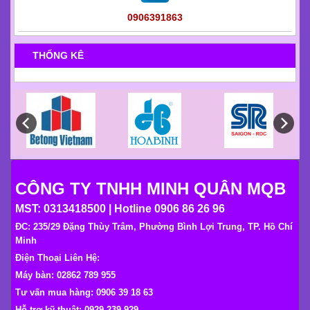
0906391863
THỐNG KÊ
CÔNG TY TNHH MINH QUÂN MQB
MST: 0313418500 | Hotline 0906 86 26 96
ĐC: 235/29 Đặng Thùy Trâm, Phường Bình Lợi Trung, TP. Hồ Chí
Minh
Điện Thoại Liên Hệ:
Máy bàn: 02862 789 955
Tư vấn mua hàng: 0906 39 18 63
Hỗ trợ kỹ thuật: 0929 239 929