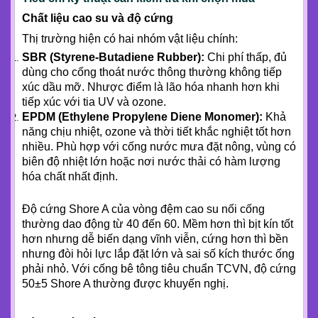
Chất liệu cao su và độ cứng
Thị trường hiện có hai nhóm vật liệu chính:
SBR (Styrene-Butadiene Rubber):
Chi phí thấp, đủ
dùng cho cống thoát nước thông thường không tiếp
xúc dầu mỡ. Nhược điểm là lão hóa nhanh hơn khi
tiếp xúc với tia UV và ozone.
EPDM (Ethylene Propylene Diene Monomer):
Khả
năng chịu nhiệt, ozone và thời tiết khắc nghiệt tốt hơn
nhiều. Phù hợp với cống nước mưa đặt nông, vùng có
biên độ nhiệt lớn hoặc nơi nước thải có hàm lượng
hóa chất nhất định.
Độ cứng Shore A của vòng đệm cao su nối cống
thường dao động từ 40 đến 60. Mềm hơn thì bịt kín tốt
hơn nhưng dễ biến dạng vĩnh viễn, cứng hơn thì bền
nhưng đòi hỏi lực lắp đặt lớn và sai số kích thước ống
phải nhỏ. Với cống bê tông tiêu chuẩn TCVN, độ cứng
50±5 Shore A thường được khuyến nghị.