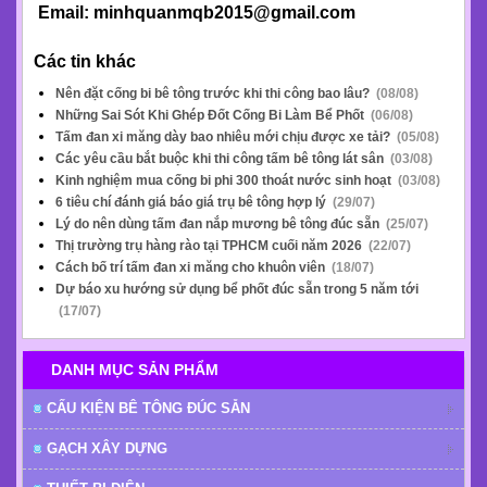
Email: minhquanmqb2015@gmail.com
Các tin khác
Nên đặt cống bi bê tông trước khi thi công bao lâu?
(08/08)
Những Sai Sót Khi Ghép Đốt Cống Bi Làm Bể Phốt
(06/08)
Tấm đan xi măng dày bao nhiêu mới chịu được xe tải?
(05/08)
Các yêu cầu bắt buộc khi thi công tấm bê tông lát sân
(03/08)
Kinh nghiệm mua cống bi phi 300 thoát nước sinh hoạt
(03/08)
6 tiêu chí đánh giá báo giá trụ bê tông hợp lý
(29/07)
Lý do nên dùng tấm đan nắp mương bê tông đúc sẵn
(25/07)
Thị trường trụ hàng rào tại TPHCM cuối năm 2026
(22/07)
Cách bố trí tấm đan xi măng cho khuôn viên
(18/07)
Dự báo xu hướng sử dụng bể phốt đúc sẵn trong 5 năm tới
(17/07)
DANH MỤC SẢN PHẨM
CẤU KIỆN BÊ TÔNG ĐÚC SẴN
GẠCH XÂY DỰNG