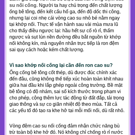
su nối cống
. Người ta hay chú trọng đến chất lượng
ống bê tông, đến kết cấu hố ga, đến độ dốc thi công,
nhưng lại coi nhẹ cái vòng cao su nhỏ bé nằm ngay
tại khớp nối. Thực tế vận hành sau vài mùa mưa lũ
cho thấy điều ngược lại: hầu hết sự cố rò rỉ, thấm
ngược và sụt lún nền đường đều bắt nguồn từ khớp
nối không kín, mà nguyên nhân trực tiếp là ron đệm
sai quy cách hoặc kém chất lượng.
Vì sao khớp nối cống lại cần đến ron cao su?
Ống cống bê tông cốt thép, dù được đúc chính xác
đến đâu, cũng không thể tiếp xúc hoàn toàn khít nhau
giữa hai đầu khi lắp ghép ngoài công trường. Bề mặt
bê tông có độ nhám, sai số kích thước trong phạm vi
cho phép, cộng thêm lực tác động từ đất đắp, tải trọng
giao thông và sự co giãn nhiệt độ theo mùa. Tất cả
các yếu tố đó tạo ra khe hở tại mỗi mối nối, dù rất nhỏ.
Vòng đệm cao su nối cống đảm nhận chức năng bù
trừ toàn bộ khe hở đó. Nó không chỉ chống rò rỉ nước