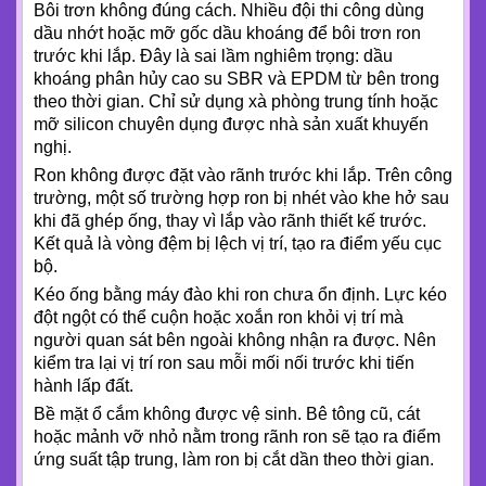
Bôi trơn không đúng cách. Nhiều đội thi công dùng
dầu nhớt hoặc mỡ gốc dầu khoáng để bôi trơn ron
trước khi lắp. Đây là sai lầm nghiêm trọng: dầu
khoáng phân hủy cao su SBR và EPDM từ bên trong
theo thời gian. Chỉ sử dụng xà phòng trung tính hoặc
mỡ silicon chuyên dụng được nhà sản xuất khuyến
nghị.
Ron không được đặt vào rãnh trước khi lắp. Trên công
trường, một số trường hợp ron bị nhét vào khe hở sau
khi đã ghép ống, thay vì lắp vào rãnh thiết kế trước.
Kết quả là vòng đệm bị lệch vị trí, tạo ra điểm yếu cục
bộ.
Kéo ống bằng máy đào khi ron chưa ổn định. Lực kéo
đột ngột có thể cuộn hoặc xoắn ron khỏi vị trí mà
người quan sát bên ngoài không nhận ra được. Nên
kiểm tra lại vị trí ron sau mỗi mối nối trước khi tiến
hành lấp đất.
Bề mặt ổ cắm không được vệ sinh. Bê tông cũ, cát
hoặc mảnh vỡ nhỏ nằm trong rãnh ron sẽ tạo ra điểm
ứng suất tập trung, làm ron bị cắt dần theo thời gian.